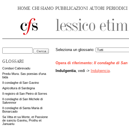
HOME
CHI SIAMO
PUBBLICAZIONI
AUTORI
PERIODICI
Seleziona un glossario:
GLOSSARI
Opera di riferimento:
Il condaghe di San
Condaxi Cabrevadu
Indulgentia
, vedi ->
Indulgencia
.
Predu Mura. Sas poesias d'una
bida
Il condaghe di San Gavino
Agricoltura di Sardegna
Il registro di San Pietro di Sorres
Il condaghe di San Michele di
Salvennor
Il condaghe di Santa Maria di
Bonarcado
Sa Vitta et sa Morte, et Passione
de sanctu Gavinu, Prothu et
Januariu