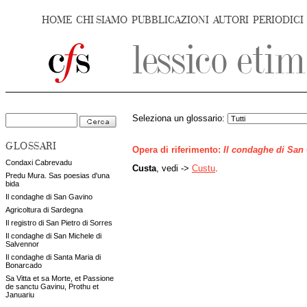
HOME
CHI SIAMO
PUBBLICAZIONI
AUTORI
PERIODICI
Seleziona un glossario:
GLOSSARI
Opera di riferimento:
Il condaghe di San
Condaxi Cabrevadu
Custa
, vedi ->
Custu
.
Predu Mura. Sas poesias d'una
bida
Il condaghe di San Gavino
Agricoltura di Sardegna
Il registro di San Pietro di Sorres
Il condaghe di San Michele di
Salvennor
Il condaghe di Santa Maria di
Bonarcado
Sa Vitta et sa Morte, et Passione
de sanctu Gavinu, Prothu et
Januariu