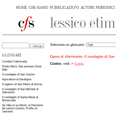
HOME
CHI SIAMO
PUBBLICAZIONI
AUTORI
PERIODICI
Seleziona un glossario:
GLOSSARI
Opera di riferimento:
Il condaghe di San
Condaxi Cabrevadu
Custos
, vedi ->
Custu
.
Predu Mura. Sas poesias d'una
bida
Il condaghe di San Gavino
Agricoltura di Sardegna
Il registro di San Pietro di Sorres
Il condaghe di San Michele di
Salvennor
Il condaghe di Santa Maria di
Bonarcado
Sa Vitta et sa Morte, et Passione
de sanctu Gavinu, Prothu et
Januariu