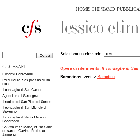
HOME
CHI SIAMO
PUBBLICA
Seleziona un glossario:
GLOSSARI
Opera di riferimento:
Il condaghe di San
Condaxi Cabrevadu
Barantinos
, vedi ->
Barantinu
.
Predu Mura. Sas poesias d'una
bida
Il condaghe di San Gavino
Agricoltura di Sardegna
Il registro di San Pietro di Sorres
Il condaghe di San Michele di
Salvennor
Il condaghe di Santa Maria di
Bonarcado
Sa Vitta et sa Morte, et Passione
de sanctu Gavinu, Prothu et
Januariu