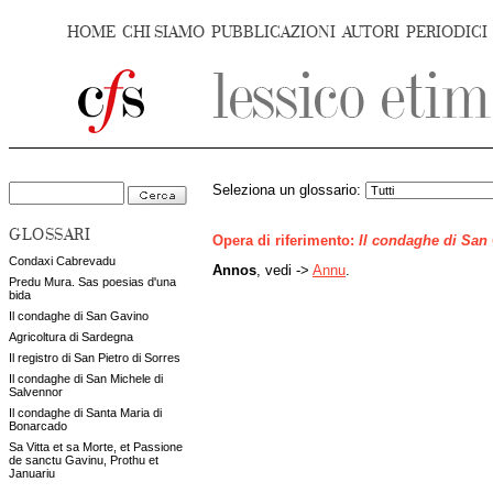
HOME
CHI SIAMO
PUBBLICAZIONI
AUTORI
PERIODICI
Seleziona un glossario:
GLOSSARI
Opera di riferimento:
Il condaghe di San
Condaxi Cabrevadu
Annos
, vedi ->
Annu
.
Predu Mura. Sas poesias d'una
bida
Il condaghe di San Gavino
Agricoltura di Sardegna
Il registro di San Pietro di Sorres
Il condaghe di San Michele di
Salvennor
Il condaghe di Santa Maria di
Bonarcado
Sa Vitta et sa Morte, et Passione
de sanctu Gavinu, Prothu et
Januariu