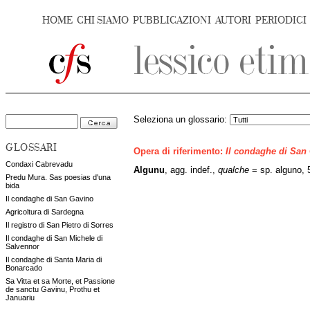
HOME
CHI SIAMO
PUBBLICAZIONI
AUTORI
PERIODICI
Seleziona un glossario:
GLOSSARI
Opera di riferimento:
Il condaghe di San
Condaxi Cabrevadu
Algunu
, agg. indef.,
qualche
= sp. alguno, 
Predu Mura. Sas poesias d'una
bida
Il condaghe di San Gavino
Agricoltura di Sardegna
Il registro di San Pietro di Sorres
Il condaghe di San Michele di
Salvennor
Il condaghe di Santa Maria di
Bonarcado
Sa Vitta et sa Morte, et Passione
de sanctu Gavinu, Prothu et
Januariu