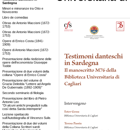
Sardegna
Minori e minoranze tra Otto e
Novecento
Libro de comedias
Obras de Antonio Maccioni (1672-
1753)
Obras de Antonio Maccioni (1672-
1753)
Opere di Enrico Costa (1841-
1909)
Opere di Antonio Maccioni (1672-
1753)
Presentazione della riedizione delle
opere dell’economista Giuseppe
Todde
Presentazione di due volumi della
collana “Opere di Enrico Costa”
Presentazione del volume di
Grazia Deledda “Lettere ad Angelo
De Gubernatis (1892-1909)”
Secondo seminario di filologia
Presentazione del libro di Pietro
Antonio Leo
“Di alcuni antichi pregiudizii sulla
così detta Sarda intemperie”
Lezione spettacolo
sull'Autobiografia di Vincenzo Sulis
Presentazione di due dei volumi
della Collana Scrittori sardi: