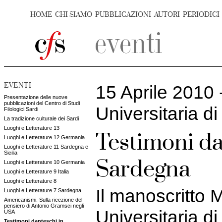
HOME
CHI SIAMO
PUBBLICAZIONI
AUTORI
PERIODICI
EVENTI
15 Aprile 2010 
Presentazione delle nuove
pubblicazioni del Centro di Studi
Universitaria di
Filologici Sardi
La tradizione culturale dei Sardi
Luoghi e Letterature 13
Testimoni da
Luoghi e Letterature 12 Germania
Luoghi e Letterature 11 Sardegna e
Sicilia
Sardegna
Luoghi e Letterature 10 Germania
Luoghi e Letterature 9 Italia
Luoghi e Letterature 8
Il manoscritto 
Luoghi e Letterature 7 Sardegna
Americanismi. Sulla ricezione del
pensiero di Antonio Gramsci negli
Universitaria di
USA
Testimoni danteschi in