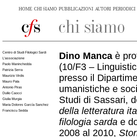
HOME
CHI SIAMO
PUBBLICAZIONI
AUTORI
PERIODICI
Centro di Studi Filologici Sardi
Dino Manca
è pro
L'associazione
(10/F3 – Linguistic
Paolo Maninchedda
Patrizia Serra
presso il Dipartim
Maurizio Virdis
Mauro Pala
umanistiche e socia
Antonio Piras
Duilio Caocci
Studi di Sassari,
Giulia Murgia
Maria Dolores García Sanchez
della letteratura it
Franciscu Sedda
filologia sarda
e do
2008 al 2010,
Stor