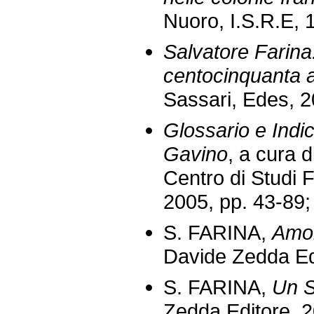
Nuoro, I.S.R.E, 
Salvatore Farina.
centocinquanta a
Sassari, Edes, 2
Glossario e Indic
Gavino
, a cura d
Centro di Studi F
2005, pp. 43-89;
S. FARINA,
Amo
Davide Zedda Ed
S. FARINA,
Un S
Zedda Editore, 2