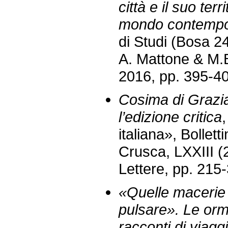
città e il suo terr
mondo contemp
di Studi (Bosa 24
A. Mattone & M.B
2016, pp. 395-4
Cosima di Grazi
l’edizione critica
,
italiana», Bollet
Crusca, LXXIII (
Lettere, pp. 215
«Quelle macerie 
pulsare». Le orm
racconti di viagg