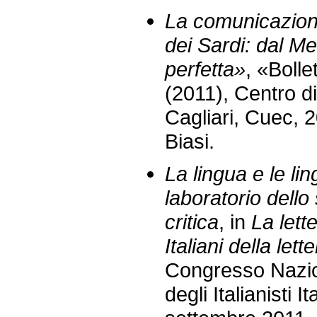
La comunicazione 
dei Sardi: dal M
perfetta»
, «Bolle
(2011), Centro di
Cagliari, Cuec, 
Biasi.
La lingua e le lin
laboratorio dello s
critica
, in
La lette
Italiani della lett
Congresso Nazio
degli Italianisti I