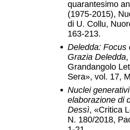
quarantesimo ann
(1975-2015), Nuo
di U. Collu, Nuor
163-213.
Deledda: Focus 
Grazia Deledda
,
Grandangolo Lett
Sera», vol. 17, 
Nuclei generativi 
elaborazione di 
Dessì
, «Critica L
N. 180/2018, Pao
1-21.