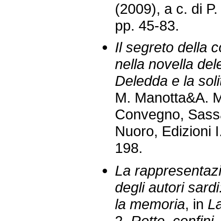
(2009), a c. di P
pp. 45-83.
Il segreto della c
nella novella de
Deledda e la soli
M. Manotta&A. M.
Convegno, Sassa
Nuoro, Edizioni 
198.
La rappresentazi
degli autori sardi
la memoria
, in
La
2.
Rotte, confini