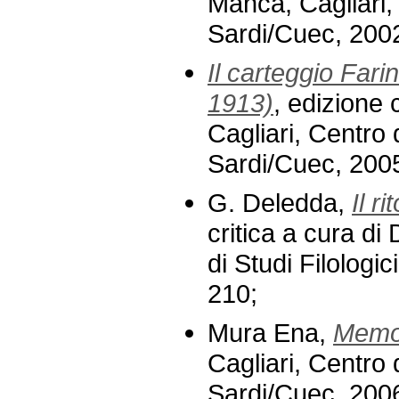
Manca, Cagliari, 
Sardi/Cuec, 2002
Il carteggio Far
1913)
, edizione 
Cagliari, Centro d
Sardi/Cuec, 2005
G. Deledda,
Il ri
critica a cura di
di Studi Filologi
210;
Mura Ena,
Memor
Cagliari, Centro d
Sardi/Cuec, 2006