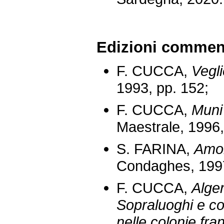
Edizioni comment
F. CUCCA,
Vegl
1993, pp. 152;
F. CUCCA,
Muni
Maestrale, 1996,
S. FARINA,
Amor
Condaghes, 1997
F. CUCCA,
Alger
Sopraluoghi e co
nelle colonie fra