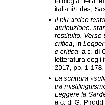
Filologia della le
italiani/Edes, Sa
Il più antico test
attribuzione, stam
restituito. Vers
critica
, in
Leggere
e critica
, a c. di 
letteratura degli 
2017, pp. 1-178.
La scrittura «se
tra mistilinguismo
Leggere la Sardeg
a c. di G. Piroddi