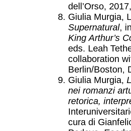
dell’Orso, 2017
Giulia Murgia, 
Supernatural
, i
King Arthur’s C
eds. Leah Teth
collaboration w
Berlin/Boston, 
Giulia Murgia,
L
nei romanzi artu
retorica, interpr
Interuniversitar
cura di Gianfel