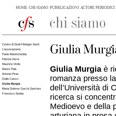
HOME
CHI SIAMO
PUBBLICAZIONI
AUTORI
PERIODICI
Centro di Studi Filologici Sardi
Giulia Murgi
L'associazione
Paolo Maninchedda
Patrizia Serra
Maurizio Virdis
Giulia Murgia
è ri
Mauro Pala
Antonio Piras
romanza presso la 
Duilio Caocci
Giulia Murgia
dell’Università di C
Maria Dolores García Sanchez
Franciscu Sedda
ricerca si concent
Medioevo e della p
arturiana in prosa 