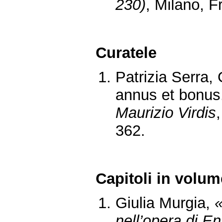
230)
, Milano, F
Curatele
Patrizia Serra, 
annus et bonus
Maurizio Virdis
362.
Capitoli in volum
Giulia Murgia,
«
nell’opera di E