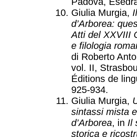
Padova, Esedra
Giulia Murgia,
I
d’Arborea: ques
Atti del XXVIII 
e filologia rom
di Roberto Anto
vol. II, Strasb
Éditions de ling
925-934.
Giulia Murgia,
U
sintassi mista e
d’Arborea
, in
Il
storica e ricost