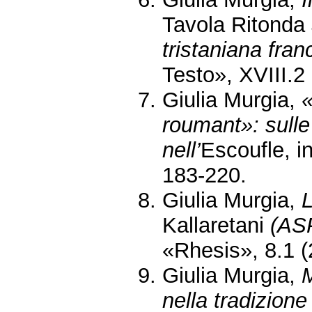
Tavola Ritonda
tristaniana fran
Testo», XVIII.2 
Giulia Murgia,
«
roumant»: sulle
nell’
Escoufle, in
183-220.
Giulia Murgia,
L
Kallaretani
(ASP
«Rhesis», 8.1 (2
Giulia Murgia,
M
nella tradizione