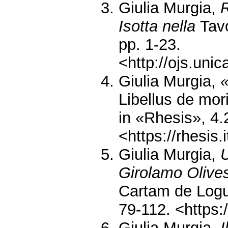
Giulia Murgia,
R
Isotta nella
Tav
pp. 1-23.
<http://ojs.uni
Giulia Murgia,
«
Libellus de mo
in «Rhesis», 4.
<https://rhesis.i
Giulia Murgia,
U
Girolamo Olives
Cartam de Log
79-112. <https:/
Giulia Murgia,
I