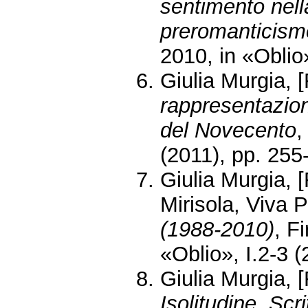
sentimento nella
preromanticism
2010, in «Oblio»
Giulia Murgia, 
rappresentazion
del Novecento
,
(2011), pp. 255
Giulia Murgia,
Mirisola, Viva 
(1988-2010)
, F
«Oblio», I.2-3 
Giulia Murgia, [
Isolitudine. Scri