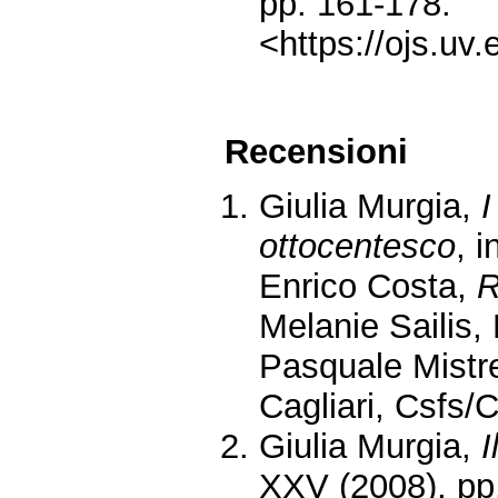
pp. 161-178.
<https://ojs.uv
Recensioni
Giulia Murgia,
I
ottocentesco
, 
Enrico Costa,
R
Melanie Sailis,
Pasquale Mistre
Cagliari, Csfs/
Giulia Murgia,
I
XXV (2008), pp