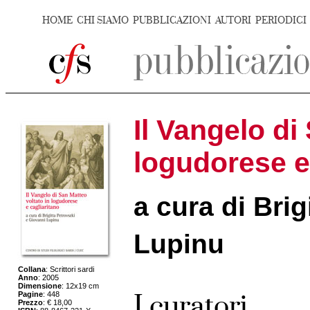
HOME
CHI SIAMO
PUBBLICAZIONI
AUTORI
PERIODICI
Il Vangelo di
logudorese e
a cura di Bri
Lupinu
Collana
: Scrittori sardi
Anno
: 2005
Dimensione
: 12x19 cm
Pagine
: 448
I curatori
Prezzo
: € 18,00