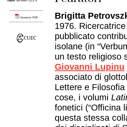
ISBN
: 88-8467-221-X
____________________
Brigitta Petrovsz
Versione PDF
____________________
1976. Ricercatrice 
pubblicato contribu
isolane (in “Verbu
un testo religioso 
Giovanni Lupinu
associato di glotto
Lettere e Filosofia 
cose, i volumi
Lati
fonetici (“Officina 
questa stessa col