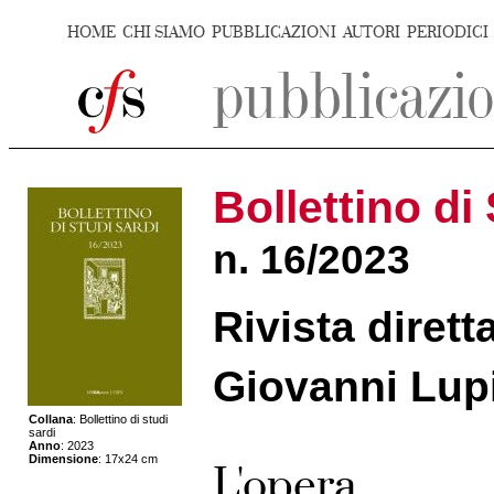
HOME
CHI SIAMO
PUBBLICAZIONI
AUTORI
PERIODICI
Bollettino di
n. 16/2023
Rivista diret
Giovanni Lup
Collana
: Bollettino di studi
sardi
Anno
: 2023
Dimensione
: 17x24 cm
L'opera
____________________