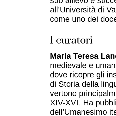
suo allievo e succ
all’Università di V
come uno dei docen
I curatori
Maria Teresa Lan
medievale e umanis
dove ricopre gli i
di Storia della ling
vertono principalme
XIV-XVI. Ha pubbli
dell’Umanesimo ita