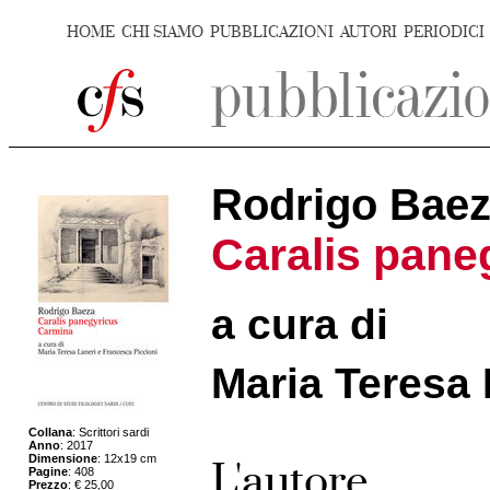
HOME
CHI SIAMO
PUBBLICAZIONI
AUTORI
PERIODICI
Rodrigo Bae
Caralis pane
a cura di
Maria Teresa 
Collana
: Scrittori sardi
Anno
: 2017
Dimensione
: 12x19 cm
L'autore
Pagine
: 408
Prezzo
: € 25,00