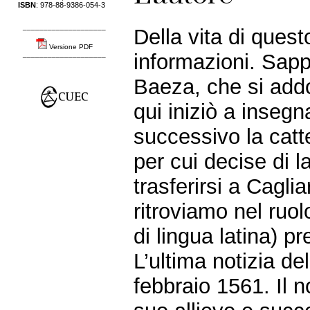
ISBN
: 978-88-9386-054-3
____________________
Della vita di ques
Versione PDF
informazioni. Sap
____________________
Baeza, che si addo
qui iniziò a inseg
successivo la catt
per cui decise di l
trasferirsi a Cagli
ritroviamo nel ruo
di lingua latina) p
L’ultima notizia de
febbraio 1561. Il 