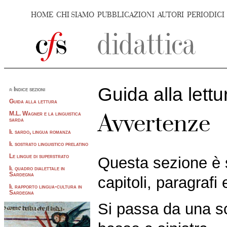
HOME
CHI SIAMO
PUBBLICAZIONI
AUTORI
PERIODICI
Guida alla lettu
Indice sezioni
Guida alla lettura
M.L. Wagner e la linguistica
Avvertenze
sarda
Il sardo, lingua romanza
Il sostrato linguistico prelatino
Le lingue di superstrato
Questa sezione è s
Il quadro dialettale in
Sardegna
capitoli, paragrafi 
Il rapporto lingua-cultura in
Sardegna
Si passa da una sch