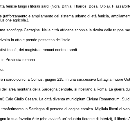
tà fenicie lungo i litorali sardi (Nora, Bithia, Tharros, Bosa, Olbia). Piazzafort
(rafforzamento e ampliamento del sistema urbano di età fenicia, ampliamento d
duzione agricola.).
a sconfigge Cartagine. Nella città africana scoppia la rivolta delle truppe me
ivolta in atto e prende possesso dell’isola.
ivi trionfi, dei magistrati romani contro i sardi.
a in Provincia romana.
ci.
ro i sardo-punici a Cornus, giugno 215; in una successiva battaglia muore Osto
ribù dell’area montana della Sardegna centrale, si ribellano a Roma. La guerra dur
ari) Caio Giulio Cesare. La città diventa municipium Civium Romanorum. Sulc
trasferimento in Sardegna di persone di origine ebraica. Migliaia liberti di vengo
a la sua favorita Atte (che avvierà un’industria fiorente di laterizi), il liberto