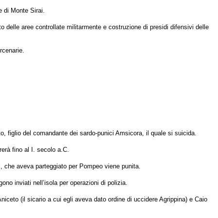
e di Monte Sirai.
elle aree controllate militarmente e costruzione di presidi difensivi delle
rcenarie.
, figlio del comandante dei sardo-punici Amsicora, il quale si suicida.
erà fino al I. secolo a.C.
i, che aveva parteggiato per Pompeo viene punita.
no inviati nell’isola per operazioni di polizia.
 Aniceto (il sicario a cui egli aveva dato ordine di uccidere Agrippina) e Caio