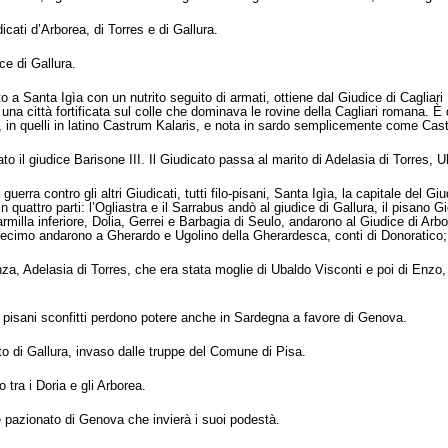
cati d’Arborea, di Torres e di Gallura.
ce di Gallura.
o a Santa Igìa con un nutrito seguito di armati, ottiene dal Giudice di Cagliar
una città fortificata sul colle che dominava le rovine della Cagliari romana. È
o, in quelli in latino Castrum Kalaris, e nota in sardo semplicemente come Cas
o il giudice Barisone III. Il Giudicato passa al marito di Adelasia di Torres, U
guerra contro gli altri Giudicati, tutti filo-pisani, Santa Igìa, la capitale del G
n quattro parti: l’Ogliastra e il Sarrabus andò al giudice di Gallura, il pisano Gi
illa inferiore, Dolia, Gerrei e Barbagia di Seulo, andarono al Giudice di Arbore
Decimo andarono a Gherardo e Ugolino della Gherardesca, conti di Donoratico; 
, Adelasia di Torres, che era stata moglie di Ubaldo Visconti e poi di Enzo, «
 i pisani sconfitti perdono potere anche in Sardegna a favore di Genova.
ato di Gallura, invaso dalle truppe del Comune di Pisa.
o tra i Doria e gli Arborea.
pazionato di Genova che invierà i suoi podestà.