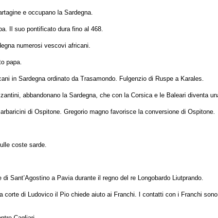
artagine e occupano la Sardegna.
pa. Il suo pontificato dura fino al 468.
rdegna numerosi vescovi africani.
to papa.
fricani in Sardegna ordinato da Trasamondo. Fulgenzio di Ruspe a Karales.
 Bizantini, abbandonano la Sardegna, che con la Corsica e le Baleari diventa una
 Barbaricini di Ospitone. Gregorio magno favorisce la conversione di Ospitone.
ulle coste sarde.
e di Sant’Agostino a Pavia durante il regno del re Longobardo Liutprando.
 corte di Ludovico il Pio chiede aiuto ai Franchi. I contatti con i Franchi so