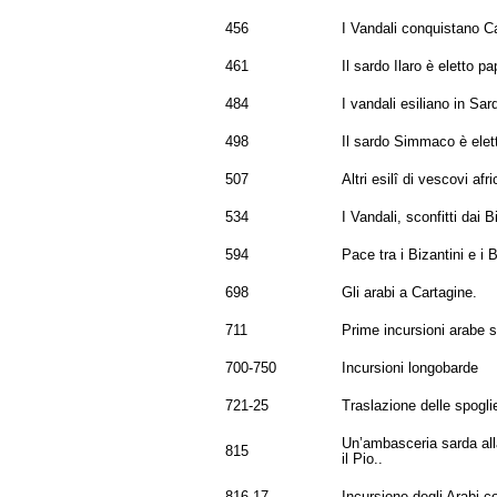
456
I Vandali conquistano C
461
Il sardo Ilaro è eletto pa
484
I vandali esiliano in Sa
498
Il sardo Simmaco è elet
507
Altri esilî di vescovi a
534
I Vandali, sconfitti dai
594
Pace tra i Bizantini e i
698
Gli arabi a Cartagine.
711
Prime incursioni arabe s
700-750
Incursioni longobarde
721-25
Traslazione delle spogli
Un’ambasceria sarda alla
815
il Pio..