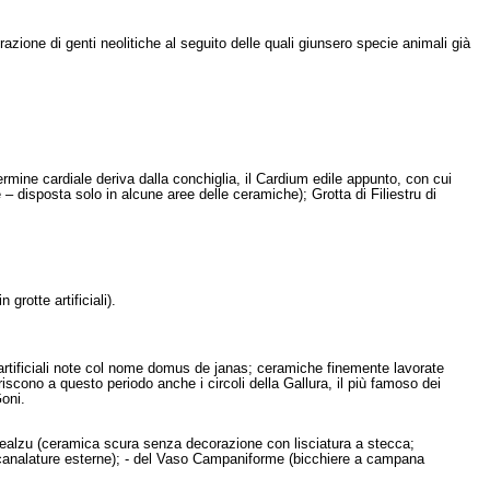
zione di genti neolitiche al seguito delle quali giunsero specie animali già
termine cardiale deriva dalla conchiglia, il Cardium edile appunto, con cui
 disposta solo in alcune aree delle ceramiche); Grotta di Filiestru di
rotte artificiali).
tte artificiali note col nome domus de janas; ceramiche finemente lavorate
eriscono a questo periodo anche i circoli della Gallura, il più famoso dei
Goni.
Abealzu (ceramica scura senza decorazione con lisciatura a stecca;
n scanalature esterne); - del Vaso Campaniforme (bicchiere a campana