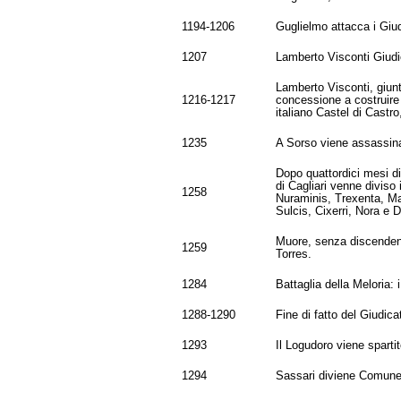
1194-1206
Guglielmo attacca i Giudi
1207
Lamberto Visconti Giudi
Lamberto Visconti, giunt
1216-1217
concessione a costruire 
italiano Castel di Castr
1235
A Sorso viene assassinat
Dopo quattordici mesi di 
di Cagliari venne diviso i
1258
Nuraminis, Trexenta, Marm
Sulcis, Cixerri, Nora e 
Muore, senza discendenza
1259
Torres.
1284
Battaglia della Meloria:
1288-1290
Fine di fatto del Giudic
1293
Il Logudoro viene spartit
1294
Sassari diviene Comune 