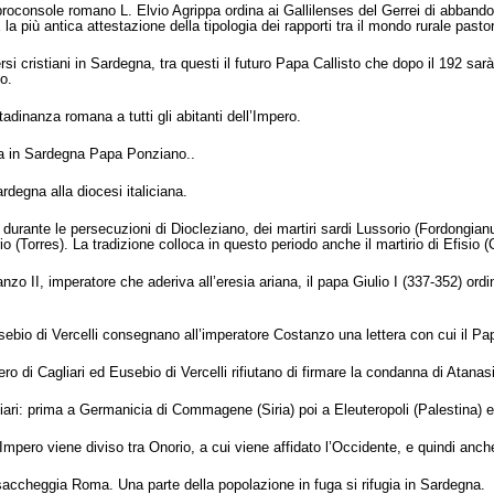
l proconsole romano L. Elvio Agrippa ordina ai Gallilenses del Gerrei di abband
a più antica attestazione della tipologia dei rapporti tra il mondo rurale pasto
rsi cristiani in Sardegna, tra questi il futuro Papa Callisto che dopo il 192 sar
o.
adinanza romana a tutti gli abitanti dell’Impero.
ia in Sardegna Papa Ponziano..
rdegna alla diocesi italiciana.
durante le persecuzioni di Diocleziano, dei martiri sardi Lussorio (Fordongianus
 (Torres). La tradizione colloca in questo periodo anche il martirio di Efisio (C
anzo II, imperatore che aderiva all’eresia ariana, il papa Giulio I (337-352) o
usebio di Vercelli consegnano all’imperatore Costanzo una lettera con cui il Pap
ero di Cagliari ed Eusebio di Vercelli rifiutano di firmare la condanna di Atanas
gliari: prima a Germanicia di Commagene (Siria) poi a Eleuteropoli (Palestina) e
’Impero viene diviso tra Onorio, a cui viene affidato l’Occidente, e quindi anch
, saccheggia Roma. Una parte della popolazione in fuga si rifugia in Sardegna.