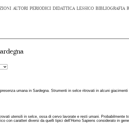
ZIONI
AUTORI
PERIODICI
DIDATTICA
LESSICO
BIBLIOGRAFIA
 Sardegna
 presenza umana in Sardegna. Strumenti in selce ritrovati in alcuni giacimenti d
itrovati utensili in selce, ossa di cervo lavorate e resti umani. Probabilmente t
o con caratteri diversi da quelli tipici dell’Homo Sapiens considerato in gene