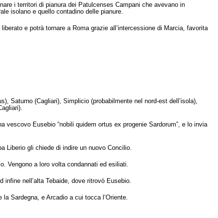
onare i territori di pianura dei Patulcenses Campani che avevano in
rale isolano e quello contadino delle pianure.
à liberato e potrà tornare a Roma grazie all’intercessione di Marcia, favorita
), Saturno (Cagliari), Simplicio (probabilmente nel nord-est dell’isola),
agliari).
rdina vescovo Eusebio “nobili quidem ortus ex progenie Sardorum”, e lo invia
a Liberio gli chiede di indire un nuovo Concilio.
io. Vengono a loro volta condannati ed esiliati.
d infine nell’alta Tebaide, dove ritrovò Eusebio.
e la Sardegna, e Arcadio a cui tocca l’Oriente.