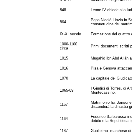
816-17
Incursione degli Arabi co
848
Leone IV chiede allo Iud
Papa Nicolò I invia in 
864
consuetudine dei matrim
IX-XI secolo
Formazione dei quattro gi
1000-1100
Primi documenti scritti p
circa
1015
Mugahid ibn Abd Allâh a
1016
Pisa e Genova attaccano 
1070
La capitale del Giudicat
I Giudici di Torres, di A
1065-89
Montecassino.
Matrimonio fra Barisone 
1157
discenderà la dinastia g
Federico Barbarossa inco
1164
debito e la Repubblica li
1187
Guglielmo, marchese di M