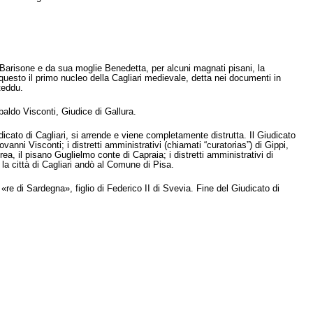
i Barisone e da sua moglie Benedetta, per alcuni magnati pisani, la
 questo il primo nucleo della Cagliari medievale, detta nei documenti in
teddu.
baldo Visconti, Giudice di Gallura.
iudicato di Cagliari, si arrende e viene completamente distrutta. Il Giudicato
ovanni Visconti; i distretti amministrativi (chiamati “curatorias”) di Gippi,
a, il pisano Guglielmo conte di Capraia; i distretti amministrativi di
la città di Cagliari andò al Comune di Pisa.
re di Sardegna», figlio di Federico II di Svevia. Fine del Giudicato di