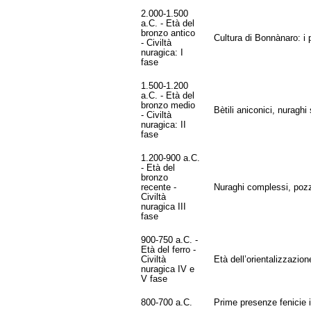
2.000-1.500
a.C. - Età del
bronzo antico
Cultura di Bonnànaro: i p
- Civiltà
nuragica: I
fase
1.500-1.200
a.C. - Età del
bronzo medio
Bètili aniconici, nuraghi
- Civiltà
nuragica: II
fase
1.200-900 a.C.
- Età del
bronzo
recente -
Nuraghi complessi, pozz
Civiltà
nuragica III
fase
900-750 a.C. -
Età del ferro -
Civiltà
Età dell’orientalizzazion
nuragica IV e
V fase
800-700 a.C.
Prime presenze fenicie 