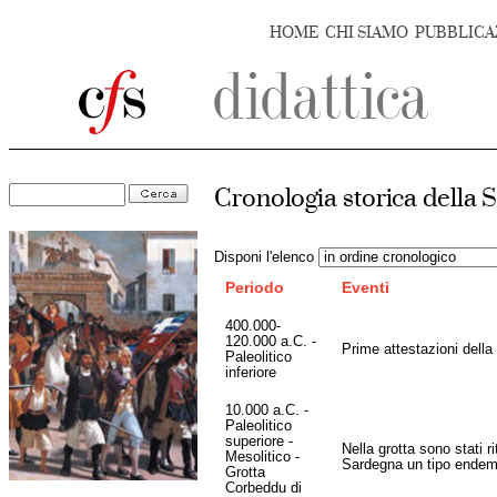
HOME
CHI SIAMO
PUBBLICA
Cronologia storica della
Disponi l'elenco
Periodo
Eventi
400.000-
120.000 a.C. -
Prime attestazioni della
Paleolitico
inferiore
10.000 a.C. -
Paleolitico
superiore -
Nella grotta sono stati r
Mesolitico -
Sardegna un tipo endemic
Grotta
Corbeddu di