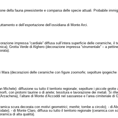
one della fauna preesistente e comparsa delle specie attuali. Probabile immigra
ruttamento e dell’esportazione dell’ossidiana di Monte Arci.
orazione impressa “cardiale” diffusa sull’intera superficie delle ceramiche, il 
ica); Grotta Verde di Alghero (decorazione impressa “strumentale” – a pettine –
orata).
 Mara (decorazioni delle ceramiche con figure zoomorfe; sepolture ipogeiche in g
an Michele): diffusione su tutto il territorio regionale; sepolture i piccole gro
orfi, con protomi taurine o di ariete; tessitura e lavorazione dei metali. Si rif
 (Arzachena), l’altare di Monte d’Accoddi nel sassarese e l’area cimiteriale di 
ceramica scura decorata con motivi geometrici; menhir, tombe a circolo); - di 
idate); - di Monte Claro, diffusa su tutto il territorio regionale (ceramica co
ramica di alta qualità).