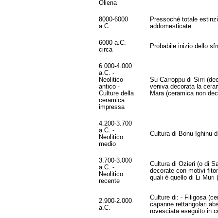
Oliena
8000-6000
Pressoché totale estinzi
a.C.
addomesticate.
6000 a.C.
Probabile inizio dello sf
circa
6.000-4.000
a.C. -
Neolitico
Su Carroppu di Sirri (dec
antico -
veniva decorata la ceram
Culture della
Mara (ceramica non dec
ceramica
impressa
4.200-3.700
a.C. -
Cultura di Bonu Ighinu di
Neolitico
medio
3.700-3.000
Cultura di Ozieri (o di S
a.C. -
decorate con motivi fitom
Neolitico
quali è quello di Li Muri
recente
Culture di: - Filigosa (
2.900-2.000
capanne rettangolari abs
a.C.
rovesciata eseguito in ce