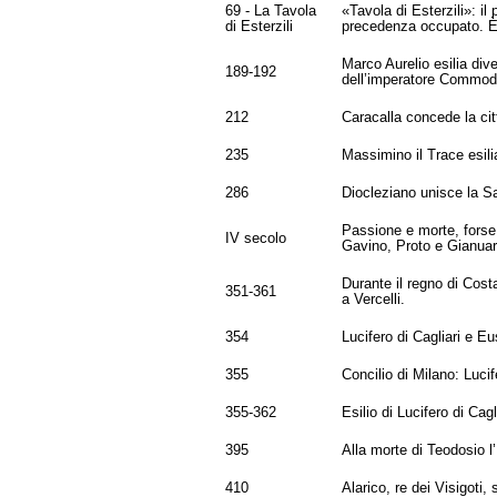
69 - La Tavola
«Tavola di Esterzili»: i
di Esterzili
precedenza occupato. È l
Marco Aurelio esilia dive
189-192
dell’imperatore Commod
212
Caracalla concede la citt
235
Massimino il Trace esil
286
Diocleziano unisce la Sa
Passione e morte, forse 
IV secolo
Gavino, Proto e Gianuario
Durante il regno di Cost
351-361
a Vercelli.
354
Lucifero di Cagliari e E
355
Concilio di Milano: Lucif
355-362
Esilio di Lucifero di Ca
395
Alla morte di Teodosio l
410
Alarico, re dei Visigoti