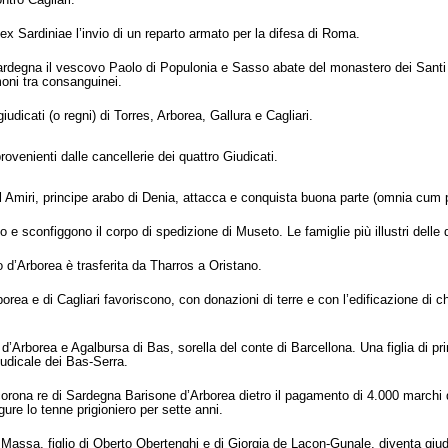
ntro Cagliari.
ex Sardiniae l’invio di un reparto armato per la difesa di Roma.
Sardegna il vescovo Paolo di Populonia e Sasso abate del monastero dei Santi 
oni tra consanguinei.
udicati (o regni) di Torres, Arborea, Gallura e Cagliari.
rovenienti dalle cancellerie dei quattro Giudicati.
l Amiri, principe arabo di Denia, attacca e conquista buona parte (omnia cum 
e sconfiggono il corpo di spedizione di Museto. Le famiglie più illustri delle d
o d’Arborea è trasferita da Tharros a Oristano.
rborea e di Cagliari favoriscono, con donazioni di terre e con l’edificazione di ch
d’Arborea e Agalbursa di Bas, sorella del conte di Barcellona. Una figlia di p
iudicale dei Bas-Serra.
rona re di Sardegna Barisone d’Arborea dietro il pagamento di 4.000 marchi d’
gure lo tenne prigioniero per sette anni.
assa, figlio di Oberto Obertenghi e di Giorgia de Lacon-Gunale, diventa giudi