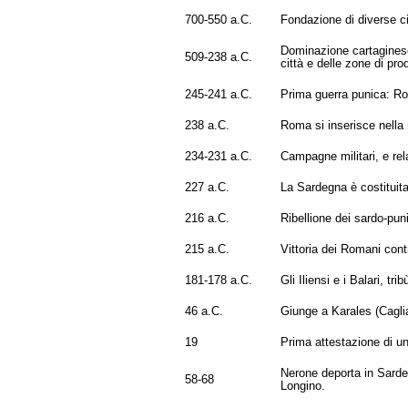
700-550 a.C.
Fondazione di diverse cit
Dominazione cartaginese 
509-238 a.C.
città e delle zone di pro
245-241 a.C.
Prima guerra punica: Rom
238 a.C.
Roma si inserisce nella r
234-231 a.C.
Campagne militari, e relat
227 a.C.
La Sardegna è costituit
216 a.C.
Ribellione dei sardo-puni
215 a.C.
Vittoria dei Romani cont
181-178 a.C.
Gli Iliensi e i Balari, t
46 a.C.
Giunge a Karales (Cagli
19
Prima attestazione di un 
Nerone deporta in Sardegn
58-68
Longino.