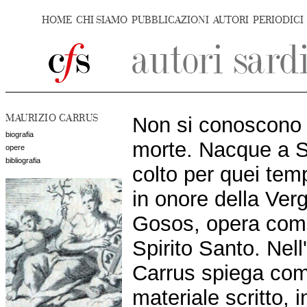
HOME
CHI SIAMO
PUBBLICAZIONI
AUTORI
PERIODICI
MAURIZIO CARRUS
Non si conoscono c
biografia
morte. Nacque a Sa
opere
bibliografia
colto per quei te
in onore della Verg
Gosos, opera commi
Spirito Santo. Nell
Carrus spiega come
materiale scritto, 