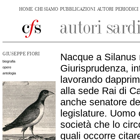
HOME
CHI SIAMO
PUBBLICAZIONI
AUTORI
PERIODICI
GIUSEPPE FIORI
Nacque a Silanus n
biografia
Giurisprudenza, int
opere
antologia
lavorando dapprim
alla sede Rai di Ca
anche senatore del
legislature. Uomo 
società che lo circ
quali occorre cita