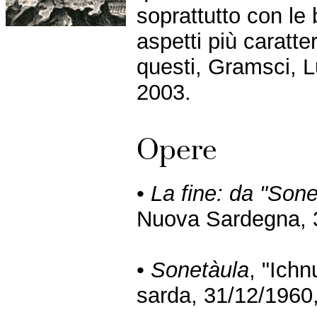
soprattutto con le b
aspetti più caratte
questi, Gramsci, 
2003.
Opere
•
La fine: da "Sone
Nuova Sardegna, 3
•
Sonetàula
, "Ichn
sarda, 31/12/1960,