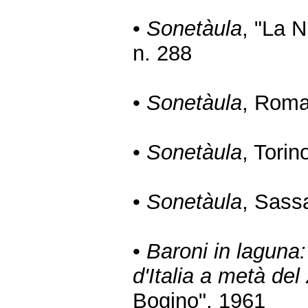
•
Sonetàula
, "La 
n. 288
•
Sonetàula
, Roma
•
Sonetàula
, Torin
•
Sonetàula
, Sass
•
Baroni in laguna
d'Italia a metà del
Bogino", 1961