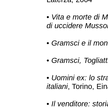
•
Vita e morte di M
di uccidere Mussol
•
Gramsci e il mo
•
Gramsci, Togliatti
•
Uomini ex: lo str
italiani
, Torino, Ei
•
Il venditore: stor