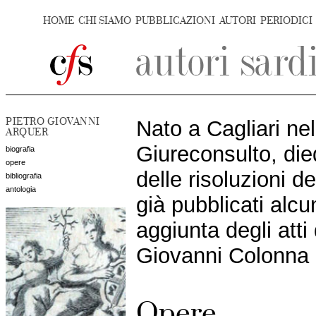
HOME
CHI SIAMO
PUBBLICAZIONI
AUTORI
PERIODICI
PIETRO GIOVANNI
Nato a Cagliari ne
ARQUER
Giureconsulto, die
biografia
opere
delle risoluzioni 
bibliografia
antologia
già pubblicati alcu
aggiunta degli atti
Giovanni Colonna
Opere