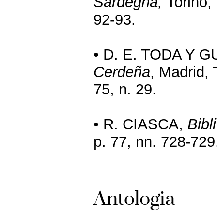
Sardegna,
Torino, 
92-93.
• D. E. TODA Y 
Cerdeña
, Madrid, 
75, n. 29.
• R. CIASCA,
Bibl
p. 77, nn. 728-729
Antologia