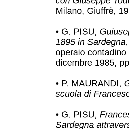
con Giuseppe Tod
Milano, Giuffrè, 1
• G. PISU,
Guiusep
1895 in Sardegna
operaio contadino 
dicembre 1985, pp
• P. MAURANDI,
G
scuola di Frances
• G. PISU,
Frances
Sardegna attravers