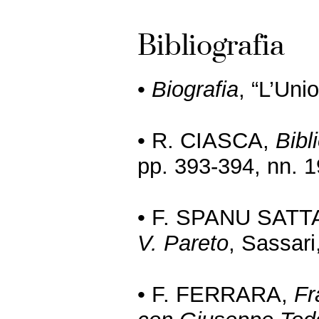
Bibliografia
•
Biografia
, “L’Uni
• R. CIASCA,
Bibl
pp. 393-394, nn. 
• F. SPANU SATT
V. Pareto
, Sassari
• F. FERRARA,
Fr