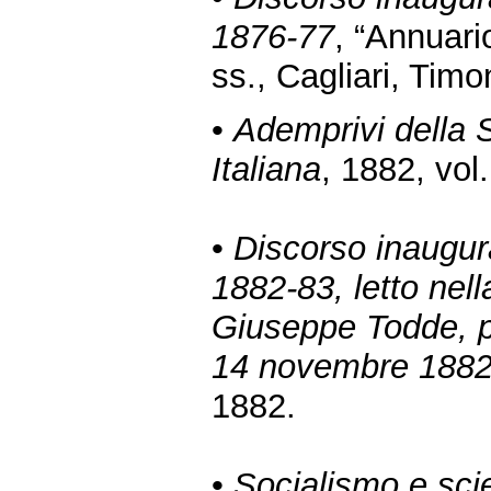
1876-77
, “Annuario
ss., Cagliari, Timo
•
Ademprivi della
Italiana
, 1882, vol.
•
Discorso inaugura
1882-83, letto nell
Giuseppe Todde, pr
14 novembre 188
1882.
•
Socialismo e sci