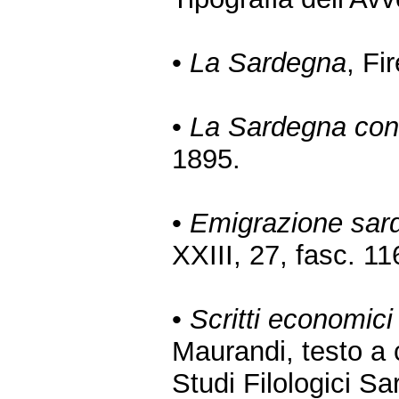
•
La Sardegna
, Fi
•
La Sardegna cons
1895.
•
Emigrazione sar
XXIII, 27, fasc. 11
•
Scritti economic
Maurandi, testo a c
Studi Filologici S