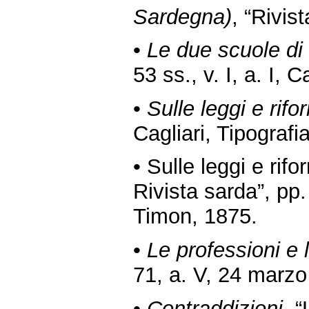
Sardegna)
, “Rivis
•
Le due scuole di
53 ss., v. I, a. I, 
•
Sulle leggi e rif
Cagliari, Tipograf
• Sulle leggi e rif
Rivista sarda”, pp. 
Timon, 1875.
•
Le professioni e l
71, a. V, 24 marzo
•
Contraddizioni
, 