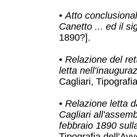
•
Atto conclusional
Canetto ... ed il s
1890?].
•
Relazione del rett
letta nell'inaugur
Cagliari, Tipografi
•
Relazione letta da
Cagliari all'assemb
febbraio 1890 sul
Tipografia dell'Av