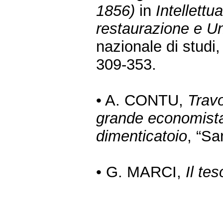
1856)
in
Intellettu
restaurazione e Uni
nazionale di studi
309-353.
• A. CONTU,
Travo
grande economista 
dimenticatoio
, “Sa
• G. MARCI,
Il te