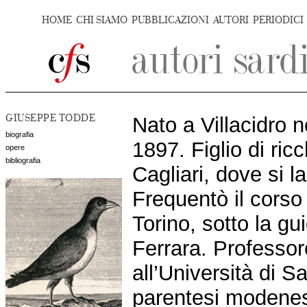
HOME
CHI SIAMO
PUBBLICAZIONI
AUTORI
PERIODICI
GIUSEPPE TODDE
Nato a Villacidro n
biografia
1897. Figlio di ricc
opere
bibliografia
Cagliari, dove si l
Frequentò il corso
Torino, sotto la gu
Ferrara. Professor
all’Università di 
parentesi modenese