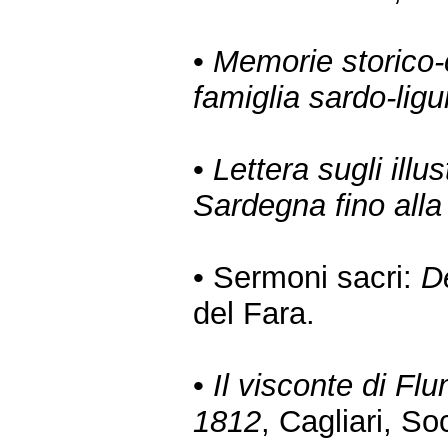
•
Memorie storico-c
famiglia sardo-lig
•
Lettera sugli illus
Sardegna fino alla
• Sermoni sacri:
D
del Fara.
•
Il visconte di Fl
1812
, Cagliari, So