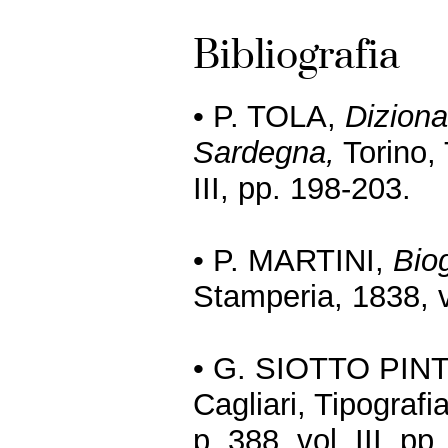
Bibliografia
• P. TOLA,
Dizionar
Sardegna,
Torino, 
III, pp. 198-203.
• P. MARTINI,
Bio
Stamperia, 1838, vo
• G. SIOTTO PIN
Cagliari, Tipografia
p. 388. vol. III, p