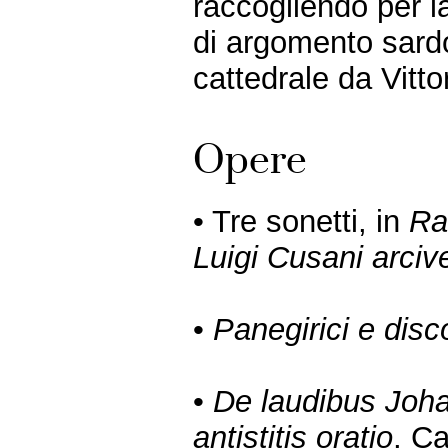
raccogliendo per la
di argomento sard
cattedrale da Vitt
Opere
• Tre sonetti, in
Rac
Luigi Cusani arciv
•
Panegirici e disco
•
De laudibus Joh
antistitis oratio
, Ca