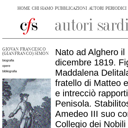
HOME
CHI SIAMO
PUBBLICAZIONI
AUTORI
PERIODICI
GIOVAN FRANCESCO
Nato ad Alghero il 
(GIANFRANCO) SIMON
dicembre 1819. Fi
biografia
opere
Maddalena Delitala.
bibliografia
fratello di Matteo 
e intrecciò rapporti
Penisola. Stabilito
Amedeo III suo co
Collegio dei Nobili