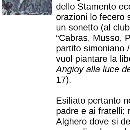
dello Stamento ecc
orazioni lo fecero 
un sonetto (al clu
“Cabras, Musso, Pi
partito simoniano /
vuol piantare la li
Angioy alla luce d
17).
Esiliato pertanto 
padre e ai fratelli
Alghero dove si ded