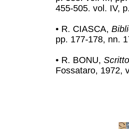
455-505. vol. IV, p
• R. CIASCA,
Bibl
pp. 177-178, nn. 
• R. BONU,
Scritto
Fossataro, 1972, v