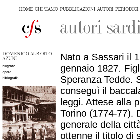
HOME
CHI SIAMO
PUBBLICAZIONI
AUTORI
PERIODICI
DOMENICO ALBERTO
Nato a Sassari il 
AZUNI
gennaio 1827. Figl
biografia
opere
Speranza Tedde. St
bibliografia
conseguì il baccala
leggi. Attese alla 
Torino (1774-77). 
generale della cit
ottenne il titolo d