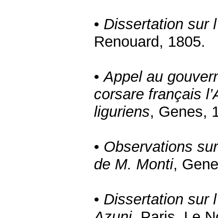
•
Dissertation sur 
Renouard, 1805.
•
Appel au gouvern
corsare français l
liguriens
, Genes, 
•
Observations sur
de M. Monti
, Gene
•
Dissertation sur 
Azuni
, Paris, Le 