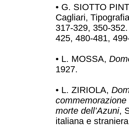
• G. SIOTTO PIN
Cagliari, Tipografi
317-329, 350-352. 
425, 480-481, 499
• L. MOSSA,
Dome
1927.
• L. ZIRIOLA,
Dome
commemorazione uf
morte dell’Azuni
, 
italiana e stranier