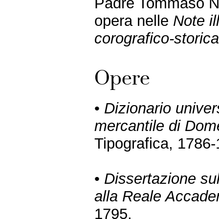
Padre Tommaso Na
opera nelle
Note il
corografico-storic
Opere
•
Dizionario univer
mercantile di Dom
Tipografica, 1786-
•
Dissertazione sul
alla Reale Accadem
1795.