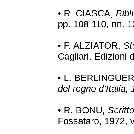
• R. CIASCA,
Bibl
pp. 108-110, nn. 
• F. ALZIATOR,
St
Cagliari, Edizioni 
• L. BERLINGUE
del regno d’Italia
• R. BONU,
Scritto
Fossataro, 1972, v