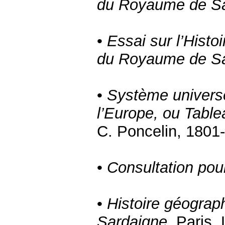
du Royaume de S
•
Essai sur l’Histo
du Royaume de S
•
Système universe
l’Europe, ou Tabl
C. Poncelin, 1801
•
Consultation pou
•
Histoire géograph
Sardaigne
, Paris,