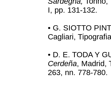
Sardegna,
Torino, 
I, pp. 131-132.
• G. SIOTTO PIN
Cagliari, Tipografi
• D. E. TODA Y 
Cerdeña
, Madrid, 
263, nn. 778-780.