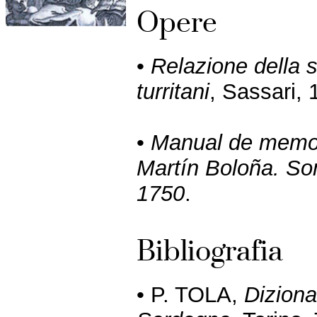
Opere
•
Relazione della 
turritani
, Sassari, 
•
Manual de memor
Martín Boloña. Som
1750
.
Bibliografia
• P. TOLA,
Dizionar