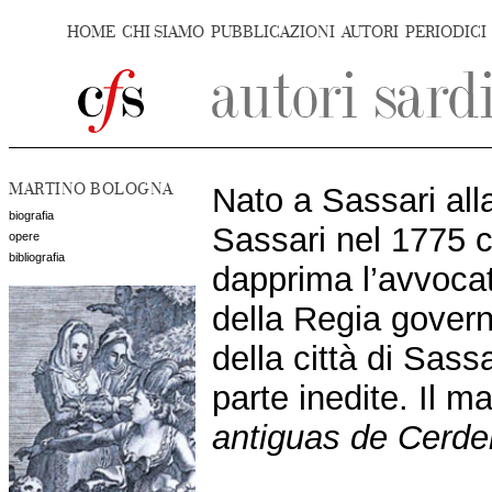
HOME
CHI SIAMO
PUBBLICAZIONI
AUTORI
PERIODICI
MARTINO BOLOGNA
Nato a Sassari all
biografia
Sassari nel 1775 c
opere
bibliografia
dapprima l’avvocat
della Regia govern
della città di Sas
parte inedite. Il m
antiguas de Cerd